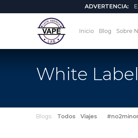
ADVERTENCIA:
E
Inicio
Blog
Sobre N
White Labe
Blogs:
Todos
Viajes
#no2mino