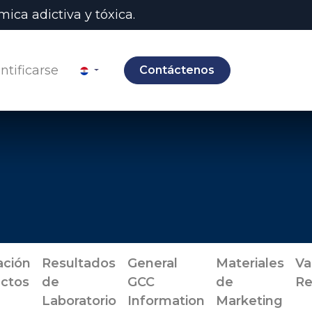
ica adictiva y tóxica.
ntificarse
Contáctenos
ación
Resultados
General
Materiales
Va
ctos
de
GCC
de
Re
Laboratorio
Information
Marketing