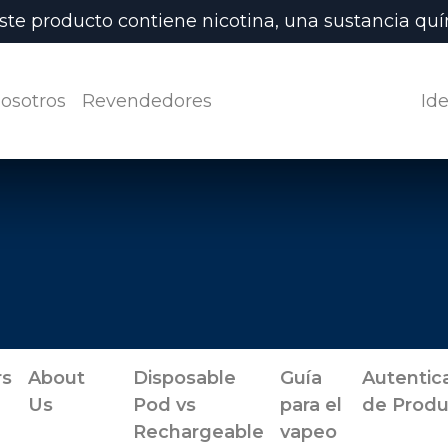
ste producto contiene nicotina, una sustancia quím
osotros
Revendedores
Ide
l
rs
About
Disposable
Guía
Autentic
Us
Pod vs
para el
de Produ
Rechargeable
vapeo