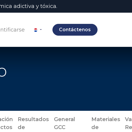
ica adictiva y tóxica.
ntificarse
Contáctenos
o
ación
Resultados
General
Materiales
Va
ctos
de
GCC
de
Re