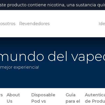
ste producto contiene nicotina, una sustancia quím
osotros
Revendedores
Ide
l mundo del vape
 mejor experiencia!
rs
About
Disposable
Guía
Autentic
Us
Pod vs
para el
de Produ