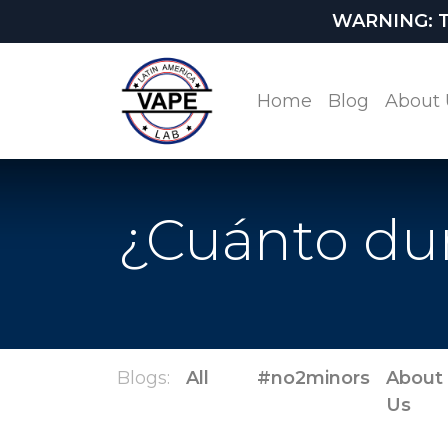
WARNING: This
Home
Blog
About 
¿Cuánto dur
Blogs:
All
#no2minors
About
Us