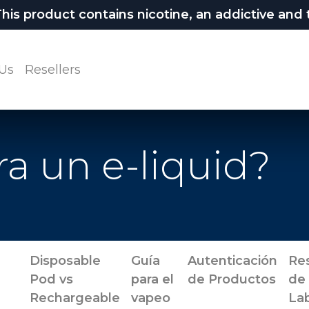
 product contains nicotine, an addictive and t
Us
Resellers
a un e-liquid?
Disposable
Guía
Autenticación
Re
Pod vs
para el
de Productos
de
Rechargeable
vapeo
Lab