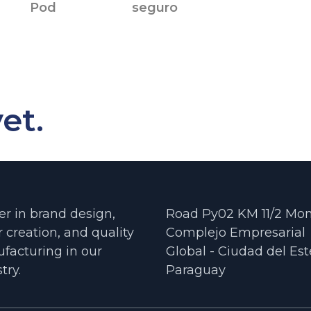
Pod
seguro
et.
er in brand design,
Road Py02 KM 11/2 Mo
r creation, and quality
Complejo Empresarial
facturing in our
Global - Ciudad del Est
try.
Paraguay