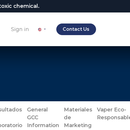
oxic chemical.
Sign in
Contact Us
sultados
General
Materiales
Vaper Eco-
GCC
de
Responsabl
oratorio
Information
Marketing