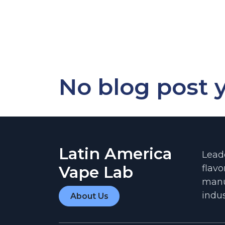
No blog post y
Latin America
Lead
flavo
Vape Lab
manu
indus
About Us