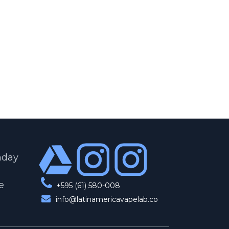
nday
e
+595 (61) 580-008
info@latinamericavapelab.co