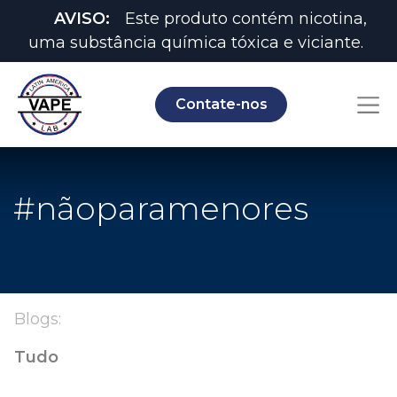
AVISO:
Este produto contém nicotina,
uma substância química tóxica e viciante.
Contate-nos
#nãoparamenores
Blogs:
Tudo